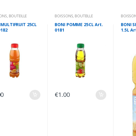
SONS
,
BOUTEILLE
BOISSONS
,
BOUTEILLE
BOISSO
 MULTIFRUIT 25CL
BONI POMME 25CL Art.
BONI 
0182
0181
1.5L Ar
00
€
1.00