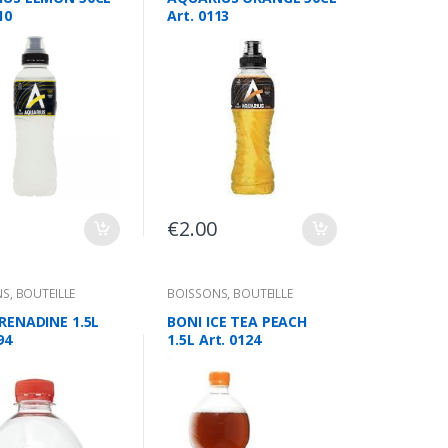
10
Art. 0113
€
2.00
NS
,
BOUTEILLE
BOISSONS
,
BOUTEILLE
RENADINE 1.5L
BONI ICE TEA PEACH
94
1.5L Art. 0124