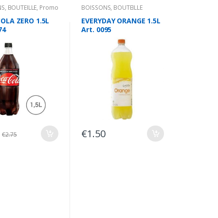
NS
,
BOUTEILLE
,
Promo
BOISSONS
,
BOUTEILLE
OLA ZERO 1.5L
EVERYDAY ORANGE 1.5L
74
Art. 0095
€
1.50
€
2.75