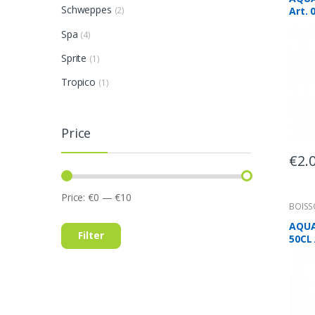
Schweppes
Art. 
(2)
Spa
(4)
Sprite
(1)
Tropico
(1)
Price
€
2.
Price:
€0
—
€10
BOIS
AQUA
Filter
50CL 