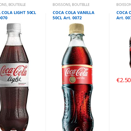
SONS
,
BOUTEILLE
BOISSONS
,
BOUTEILLE
BOISSO
 COLA LIGHT 50CL
COCA COLA VANILLA
COCA C
0070
50CL Art. 0072
Art. 00
€
2.50