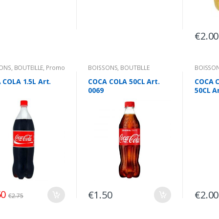
€
2.00
SONS
,
BOUTEILLE
,
Promo
BOISSONS
,
BOUTEILLE
BOISSO
 COLA 1.5L Art.
COCA COLA 50CL Art.
COCA 
0069
50CL Ar
50
€
1.50
€
2.00
€
2.75