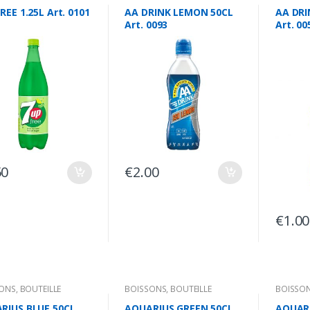
REE 1.25L Art. 0101
AA DRINK LEMON 50CL
AA DRI
Art. 0093
Art. 00
50
€
2.00
€
1.00
SONS
,
BOUTEILLE
BOISSONS
,
BOUTEILLE
BOISSO
RIUS BLUE 50CL
AQUARIUS GREEN 50CL
AQUAR