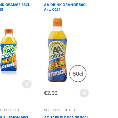
NK ORANGE 33CL
AA DRINK ORANGE 50CL
53
Art. 0054
€
2.00
NS
,
BOUTEILLE
BOISSONS
,
BOUTEILLE
IUS LEMON 50CL
AQUARIUS ORANGE 50CL