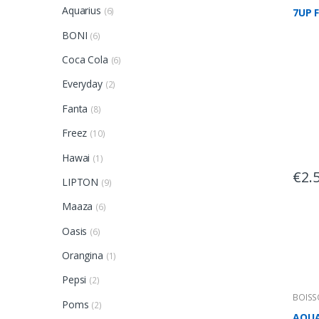
Aquarius
(6)
7UP F
BONI
(6)
Coca Cola
(6)
Everyday
(2)
Fanta
(8)
Freez
(10)
Hawai
(1)
€
2.
LIPTON
(9)
Maaza
(6)
Oasis
(6)
Orangina
(1)
Pepsi
(2)
BOIS
Poms
(2)
AQUA