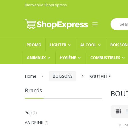
Skip
Skip
Bienvenue ShopExpress
to
to
navigation
content
Search
for:
PROMO
LIGHTER
ALCOOL
BOISSON
ANIMAUX
HYGIÈNE
COMBUSTIBLES
Home
BOISSONS
BOUTEILLE
Brands
BOUT
7up
(1)
AA DRINK
(3)
BOIS