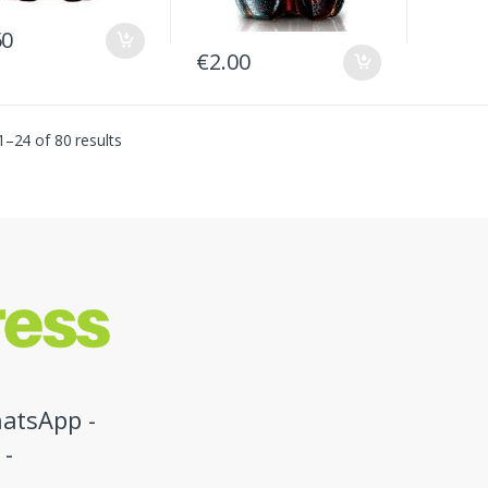
50
€
2.00
–24 of 80 results
atsApp -
 -