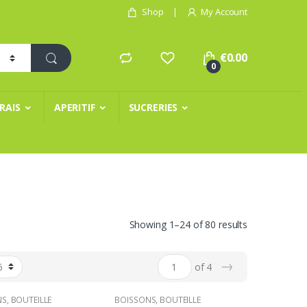
Shop
My Account
€
0.00
0
FRAIS
APERITIF
SUCRERIES
Showing 1–24 of 80 results
→
of 4
NS
,
BOUTEILLE
BOISSONS
,
BOUTEILLE