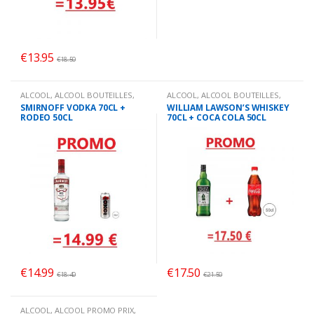
€
13.95
€
18.50
ALCOOL
,
ALCOOL BOUTEILLES
,
ALCOOL
,
ALCOOL BOUTEILLES
,
ALCOOL PROMO PRIX
,
Promo
ALCOOL PROMO PRIX
,
Promo
SMIRNOFF VODKA 70CL +
WILLIAM LAWSON’S WHISKEY
RODEO 50CL
70CL + COCA COLA 50CL
€
14.99
€
17.50
€
18.40
€
21.50
ALCOOL
,
ALCOOL PROMO PRIX
,