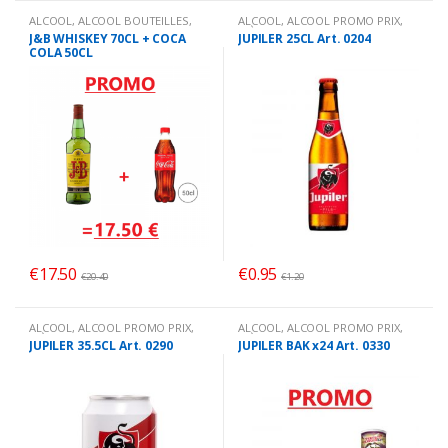
ALCOOL
,
ALCOOL BOUTEILLES
,
ALCOOL
,
ALCOOL PROMO PRIX
,
ALCOOL PROMO PRIX
,
Promo
BIÈRES BOUTEILLES
,
Promo
J&B WHISKEY 70CL + COCA
JUPILER 25CL Art. 0204
COLA 50CL
€
17.50
€
0.95
€
20.40
€
1.20
ALCOOL
,
ALCOOL PROMO PRIX
,
ALCOOL
,
ALCOOL PROMO PRIX
,
BIÈRES CANNETTES
,
Promo
BIÈRES BOUTEILLES
,
Promo
JUPILER 35.5CL Art. 0290
JUPILER BAK x24 Art. 0330