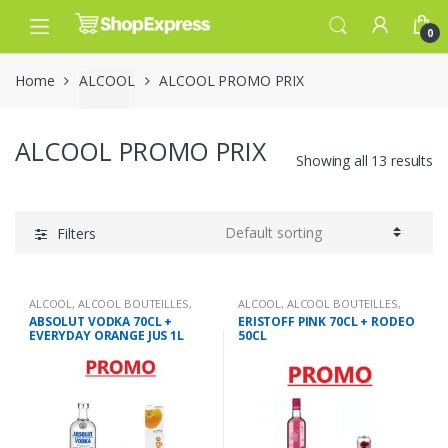
Skip
Skip
to
to
0
navigation
content
Home
ALCOOL
ALCOOL PROMO PRIX
ALCOOL PROMO PRIX
Showing all 13 results
Filters
ALCOOL
,
ALCOOL BOUTEILLES
,
ALCOOL
,
ALCOOL BOUTEILLES
,
ALCOOL PROMO PRIX
,
Promo
ALCOOL PROMO PRIX
,
Promo
ABSOLUT VODKA 70CL +
ERISTOFF PINK 70CL + RODEO
EVERYDAY ORANGE JUS 1L
50CL