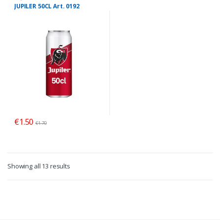
BIÈRES CANNETTES
,
Promo
JUPILER 50CL Art. 0192
€
1.50
€
1.70
Showing all 13 results