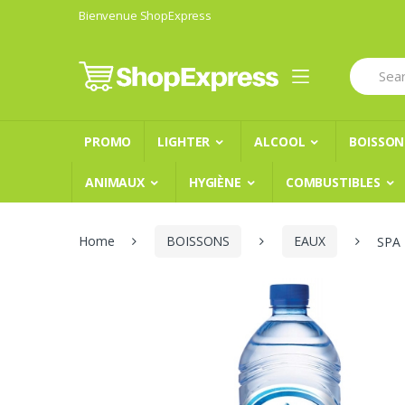
Skip
Skip
Bienvenue ShopExpress
to
to
navigation
content
Search
for:
PROMO
LIGHTER
ALCOOL
BOISSON
ANIMAUX
HYGIÈNE
COMBUSTIBLES
Home
BOISSONS
EAUX
SPA 