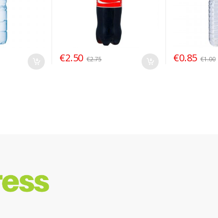
€
2.50
€
0.85
€
2.75
€
1.00