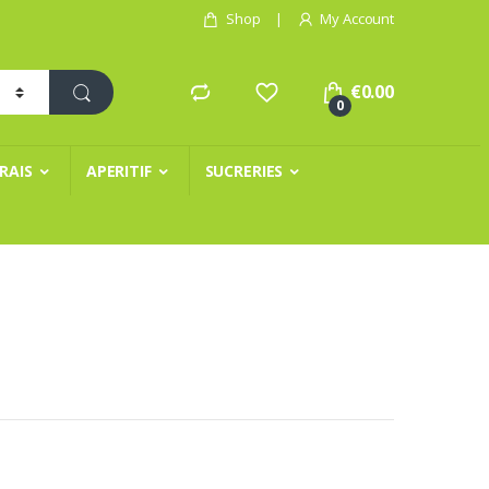
Shop
My Account
€
0.00
0
FRAIS
APERITIF
SUCRERIES